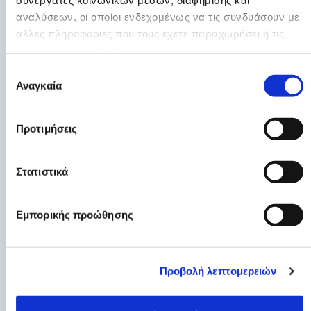
συνεργάτες κοινωνικών μέσων, διαφήμισης και
αναλύσεων, οι οποίοι ενδεχομένως να τις συνδυάσουν με
άλλες πληροφορίες που τους έχετε παραχωρήσει ή τις
οποίες έχουν συλλέξει σε σχέση με την από μέρους σας
χρήση των υπηρεσιών τους.
Επιλογή
1. Κλείστε το ραντεβού σας
Αναγκαία
συγκατάθεσης
εύκολα και άμεσα
Προτιμήσεις
Εάν θέλετε να προγραμματίσετε
ραντεβού, μπορείτε να το κάνετε
γρήγορα online με λίγα μόνο βήματα.
Στατιστικά
Εναλλακτικά, μπορείτε να καλέσετε ή να
μας στείλετε email, και η ομάδα μας θα
σας εξυπηρετήσει άμεσα.
Εμπορικής προώθησης
Προβολή λεπτομερειών