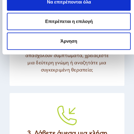
Να επιτρέπονται όλα
2. Ρωτήστε έναν
Επιτρέπεται η επιλογή
δερματολόγο μας
Άρνηση
Συμπληρώστε τη φόρμα μας και
ενημερώστε μας για το αίτημά σας. Σας
απασχολούν συμπτώματα, χρειάζεστε
μια δεύτερη γνώμη ή αναζητάτε μια
συγκεκριμένη θεραπεία;
3. Λάβετε άμεσα μια κλήση