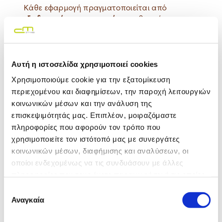
Κάθε εφαρμογή πραγματοποιείται από
εξειδικευμένο προσωπικό
, με σεβασμό στη
φυσιολογία του σώματος.
Αυτή η ιστοσελίδα χρησιμοποιεί cookies
Δείτε όλες τις θεραπείες Σώματος
Χρησιμοποιούμε cookie για την εξατομίκευση
περιεχομένου και διαφημίσεων, την παροχή λειτουργιών
κοινωνικών μέσων και την ανάλυση της
επισκεψιμότητάς μας. Επιπλέον, μοιραζόμαστε
πληροφορίες που αφορούν τον τρόπο που
Αποτρίχωση Laser Alexandrite
χρησιμοποιείτε τον ιστότοπό μας με συνεργάτες
κοινωνικών μέσων, διαφήμισης και αναλύσεων, οι
οποίοι ενδεχομένως να τις συνδυάσουν με άλλες
πληροφορίες που τους έχετε παραχωρήσει ή τις οποίες
έχουν συλλέξει σε σχέση με την από μέρους σας χρήση
Επιλογή
Ραδιοσυχνότητες Προσώπου RF
των υπηρεσιών τους.
Αναγκαία
συγκατάθεσης