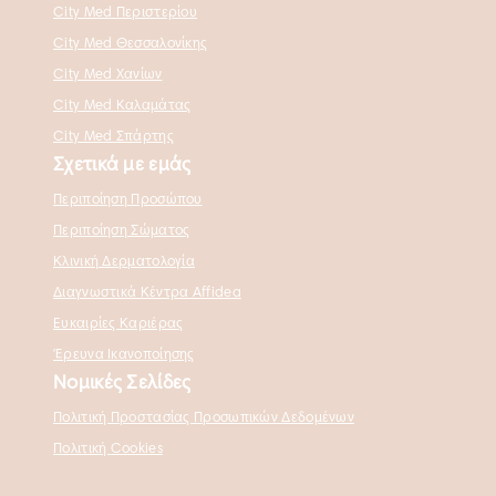
City Med Περιστερίου
City Med Θεσσαλονίκης
City Med Χανίων
City Med Καλαμάτας
City Med Σπάρτης
Σχετικά με εμάς
Περιποίηση Προσώπου
Περιποίηση Σώματος
Κλινική Δερματολογία
Διαγνωστικά Κέντρα Affidea
Ευκαιρίες Καριέρας
Έρευνα Ικανοποίησης
Νομικές Σελίδες
Πολιτική Προστασίας Προσωπικών Δεδομένων
Πολιτική Cookies