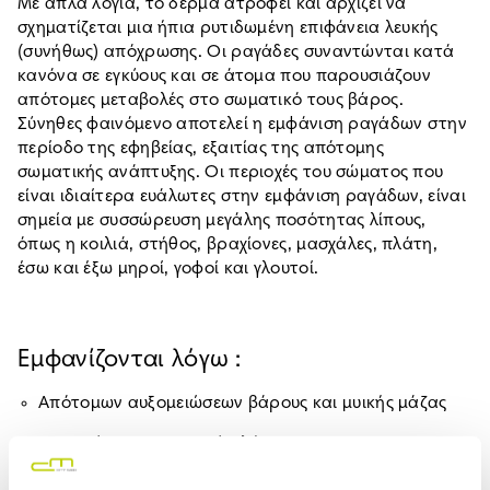
Με απλά λόγια, το δέρμα ατροφεί και αρχίζει να
σχηματίζεται μια ήπια ρυτιδωμένη επιφάνεια λευκής
(συνήθως) απόχρωσης. Οι ραγάδες συναντώνται κατά
κανόνα σε εγκύους και σε άτομα που παρουσιάζουν
απότομες μεταβολές στο σωματικό τους βάρος.
Σύνηθες φαινόμενο αποτελεί η εμφάνιση ραγάδων στην
περίοδο της εφηβείας, εξαιτίας της απότομης
σωματικής ανάπτυξης. Οι περιοχές του σώματος που
είναι ιδιαίτερα ευάλωτες στην εμφάνιση ραγάδων, είναι
σημεία με συσσώρευση μεγάλης ποσότητας λίπους,
όπως η κοιλιά, στήθος, βραχίονες, μασχάλες, πλάτη,
έσω και έξω μηροί, γοφοί και γλουτοί.
Εμφανίζονται λόγω :
Απότομων αυξομειώσεων βάρους και μυικής μάζας
Γενετικών και ορμονικών λόγων
Εγκυμοσύνης