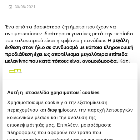
30/08/2021
Ένα από τα βασικότερα ζητήματα που έχουν να
αντιμετωπίσουν ιδιαίτερα οι γυναίκες μετά την περίοδο
του καλοκαιριού είναι η εμφάνιση πανάδων. Η
μεγάλη
έκθεση στον ήλιο σε συνδυασμό με κάποια κληρονομική
προδιάθεση έχει ως αποτέλεσμα μεγαλύτερα επίπεδα
μελανίνης που κατά τόπους είναι ανομοιόμορφα.
Κάτι
τέτοιο δημιουργεί δυσχρωμίες στο δέρμα και ε
μφάνιση
πανάδων.
Όπως έχουμε ήδη αναφέρει πολλές φορές, το
Αυτή η ιστοσελίδα χρησιμοποιεί cookies
σημαντικότερο στάδιο στην αντιμετώπιση
οποιουδήποτε δερματικού προβλήματος είναι η
Χρησιμοποιούμε cookie για την εξατομίκευση
πρόληψη
. Είναι ιδιαίτερα χρήσιμο να πλένουμε το
περιεχομένου και διαφημίσεων, την παροχή λειτουργιών
πρόσωπο μας με προϊόντα απολέπισης ακόμη και
κοινωνικών μέσων και την ανάλυση της
καθημερινά ανάλογα πάντα και με τον τύπο του
επισκεψιμότητάς μας. Επιπλέον, μοιραζόμαστε
δέρματος.
πληροφορίες που αφορούν τον τρόπο που
χρησιμοποιείτε τον ιστότοπό μας με συνεργάτες