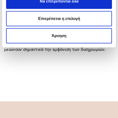
Να επιτρέπονται όλα
Σε περίπτωση που οι μεσοθεραπείες δεν εξαλείψουν το
πρόβλημα τότε η θεραπεία των πανάδων μπορεί να
συνεχιστεί με χημικά peeling λεύκανσής.
Επιτρέπεται η επιλογή
Πρέπει να σημειωθεί ωστόσο πως το λέιζερ και το
peeling δεν είναι ιδανικές μέθοδοι αντιμετώπισης το
Άρνηση
καλοκαίρι. Κατά τους καλοκαιρινούς μήνες είναι
προτιμότερες οι μεσοθεραπείες λεύκανσής οι οποίες
μειώνουν σημαντικά την εμφάνιση των δυσχρωμιών.