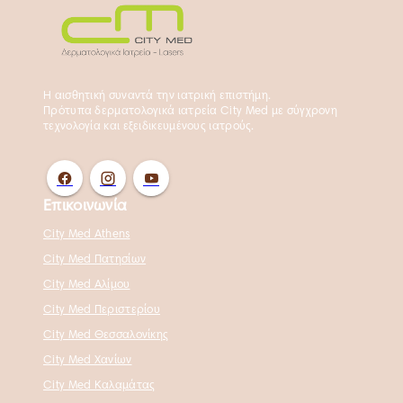
Η αισθητική συναντά την ιατρική επιστήμη.
Πρότυπα δερματολογικά ιατρεία City Med με σύγχρονη
τεχνολογία και εξειδικευμένους ιατρούς.
Επικοινωνία
City Med Athens
City Med Πατησίων
City Med Αλίμου
City Med Περιστερίου
City Med Θεσσαλονίκης
City Med Χανίων
City Med Καλαμάτας