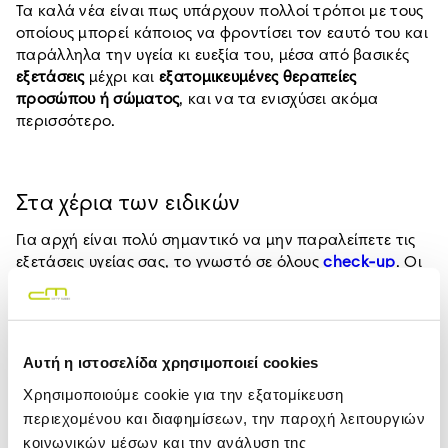
Τα καλά νέα είναι πως υπάρχουν πολλοί τρόποι με τους
οποίους μπορεί κάποιος να φροντίσει τον εαυτό του και
παράλληλα την υγεία κι ευεξία του, μέσα από βασικές
εξετάσεις
μέχρι και
εξατομικευμένες θεραπείες
προσώπου ή σώματος
, και να τα ενισχύσει ακόμα
περισσότερο.
Στα χέρια των ειδικών
Για αρχή είναι πολύ σημαντικό να μην παραλείπετε τις
εξετάσεις υγείας σας, το γνωστό σε όλους
check-up
. Οι
συγκεκριμένες εξετάσεις είναι αυτές που εξετάζουν την
κατάσταση του οργανισμού μας που θα μας δώσουν
στοιχεία για τους
δείκτες υγείας μας
. Σε αρκετά
διαγνωστικά κέντρα
διενεργούνται οι απαραίτητες
Αυτή η ιστοσελίδα χρησιμοποιεί cookies
εξετάσεις για όσους ενδιαφέρονται να μάθουν
Χρησιμοποιούμε cookie για την εξατομίκευση
περισσότερα για την κατάσταση που βρίσκεται ο
οργανισμός τους.
περιεχομένου και διαφημίσεων, την παροχή λειτουργιών
κοινωνικών μέσων και την ανάλυση της