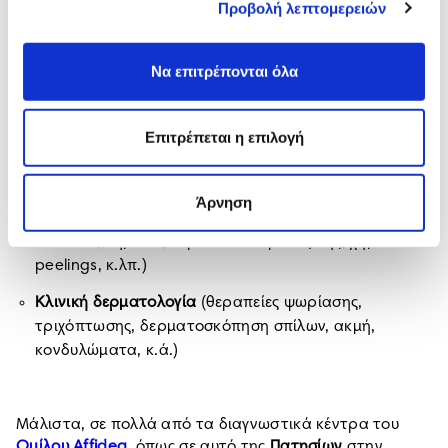
Προβολή λεπτομερειών
Τα City Med του Ομίλου Affidea διαθέτουν, μεταξύ
άλλων, τις πλέον καινοτόμες λύσεις όσον αφορά:
Να επιτρέπονται όλα
Εφαρμογές LASER
(αποτρίχωση, ευρυαγείες NDYAG,
κ.ά.)
Σύγχρονες θεραπείες σώματος και προσώπου,
όπως
Επιτρέπεται η επιλογή
υπεριδρωσίας, αυτόλογη μεσοθεραπεία (PRP), RF –
Cavitation, κ.λπ.
Άρνηση
Ιατρική αισθητική δερματολογία
(αναίμακτο Lifting
me HIFU, νήματα, θεραπεία νευροτοξίνης, χημικά
peelings, κ.λπ.)
Κλινική δερματολογία
(θεραπείες ψωρίασης,
τριχόπτωσης, δερματοσκόπηση σπίλων, ακμή,
κονδυλώματα, κ.ά.)
Μάλιστα, σε πολλά από τα διαγνωστικά κέντρα του
Ομίλου Affidea
, όπως σε αυτό της
Πατησίων
στην