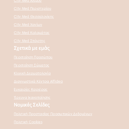
City Med Αλίμου
City Med Περιστερίου
City Med Θεσσαλονίκης
City Med Χανίων
City Med Καλαμάτας
City Med Σπάρτης
Σχετικά με εμάς
Περιποίηση Προσώπου
Περιποίηση Σώματος
Κλινική Δερματολογία
Διαγνωστικά Κέντρα Affidea
Ευκαιρίες Καριέρας
Έρευνα Ικανοποίησης
Νομικές Σελίδες
Πολιτική Προστασίας Προσωπικών Δεδομένων
Πολιτική Cookies