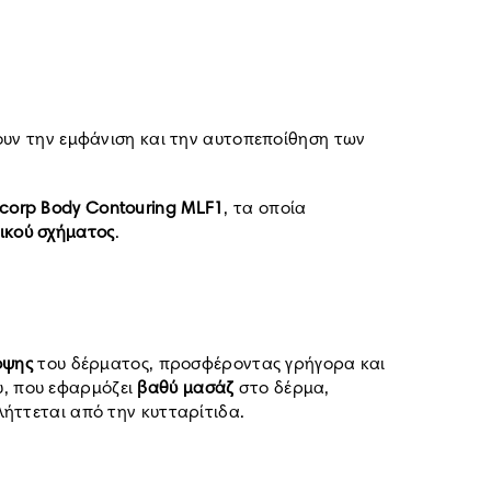
νουν την εμφάνιση και την αυτοπεποίθηση των
corp Body Contouring MLF1
, τα οποία
ικού σχήματος
.
όψης
του δέρματος, προσφέροντας γρήγορα και
υ, που εφαρμόζει
βαθύ μασάζ
στο δέρμα,
λήττεται από την κυτταρίτιδα.