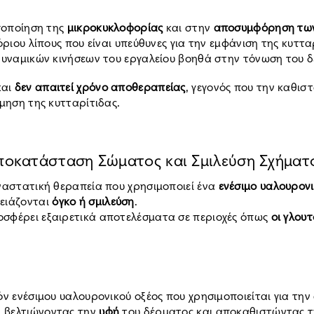
ργοποίηση της
μικροκυκλοφορίας
και στην
αποσυμφόρηση των
ριου λίπους που είναι υπεύθυνες για την εμφάνιση της κυττα
δυναμικών κινήσεων του εργαλείου βοηθά στην τόνωση του δέ
και
δεν απαιτεί χρόνο αποθεραπείας
, γεγονός που την καθισ
μηση της κυτταρίτιδας.
ποκατάσταση Σώματος και Σμιλεύση Σχήματ
ναστατική θεραπεία που χρησιμοποιεί ένα
ενέσιμο υαλουρον
ρειάζονται
όγκο ή σμιλεύση
.
σφέρει εξαιρετικά αποτελέσματα σε περιοχές όπως
οι
γλουτο
όν ενέσιμου υαλουρονικού οξέος που χρησιμοποιείται για τ
, βελτιώνοντας την
υφή
του δέρματος και αποκαθιστώντας 