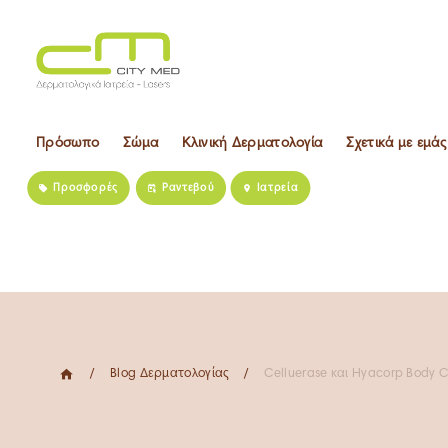
Home
Πρόσωπο
Σώμα
Κλινική Δερματολογία
Σχετικά με εμάς
Προσφορές
Ραντεβού
Ιατρεία
Πρόσωπο
Σώμα
Κλινική Δερματολογία
Σχετικά με εμάς
Blog Δερματολογίας
Celluerase και Hyacorp Body C