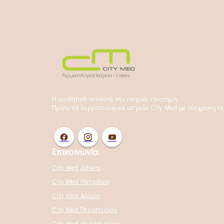
Η αισθητική συναντά την ιατρική επιστήμη.
Πρότυπα δερματολογικά ιατρεία City Med με σύγχρονη τεχ
Επικοινωνία
City Med Athens
City Med Πατησίων
City Med Αλίμου
City Med Περιστερίου