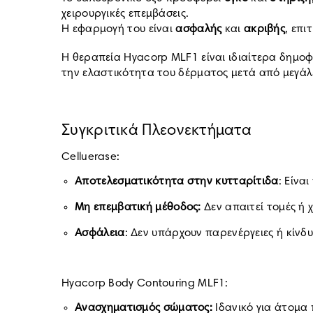
χειρουργικές επεμβάσεις.
Η εφαρμογή του είναι
ασφαλής
και
ακριβής
, επ
Η θεραπεία Hyacorp MLF1 είναι ιδιαίτερα δημο
την ελαστικότητα του δέρματος μετά από μεγάλ
Συγκριτικά Πλεονεκτήματα
Celluerase:
Αποτελεσματικότητα στην κυτταρίτιδα
: Είνα
Μη επεμβατική μέθοδος:
Δεν απαιτεί τομές ή
Ασφάλεια
: Δεν υπάρχουν παρενέργειες ή κίνδυ
Hyacorp Body Contouring MLF1:
Ανασχηματισμός σώματος:
Ιδανικό για άτομα