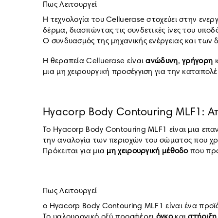
Πως Λειτουργεί
Η τεχνολογία του Celluerase στοχεύει στην ενε
δέρμα, διασπώντας τις συνδετικές ίνες του υποδό
Ο συνδυασμός της μηχανικής ενέργειας και των 
Η θεραπεία Celluerase είναι
ανώδυνη
,
γρήγορη
μια μη χειρουργική προσέγγιση για την καταπολέ
Hyacorp Body Contouring MLF1: Α
Το Hyacorp Body Contouring MLF1 είναι μια επα
την αναλογία των περιοχών του σώματος που χ
Πρόκειται για μια
μη χειρουργική μέθοδο
που προ
Πως Λειτουργεί
ο Hyacorp Body Contouring MLF1 είναι ένα προϊ
Το υαλουρονικό οξύ προσφέρει
όγκο
και
στήριξη