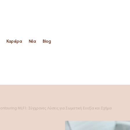
Καριέρα
Νέα
Blog
Καριέρα
Νέα
Blog
ontouring MLF1: Σύγχρονες Λύσεις για Σωματική Ευεξία και Σχήμα