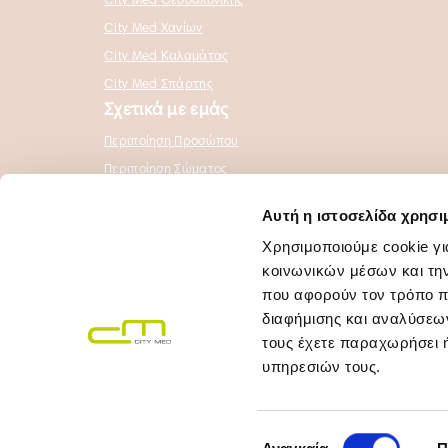
City Med Θεσσαλονίκης
City Med Χανίων
City Med Καλαμάτας
City Med Σπάρτης
Σχετικά με εμάς
Περιποίηση Προσώπου
Περιποίηση Σώματος
Κλινική Δερματολογία
Αυτή η ιστοσελίδα χρησι
Διαγνωστικά Κέντρα Affidea
Χρησιμοποιούμε cookie γι
Ευκαιρίες Καριέρας
κοινωνικών μέσων και τη
Έρευνα Ικανοποίησης
που αφορούν τον τρόπο π
Νομικές Σελίδες
διαφήμισης και αναλύσεων
Πολιτική Προστασίας Προσωπικών Δεδομένων
τους έχετε παραχωρήσει ή
υπηρεσιών τους.
Πολιτική Cookies
Επιλογή