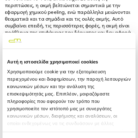
περιπτώσεις, η ακμή βελτιώνεται σημαντικά με την
εφαρμογή χημικού peeling, ενώ παράλληλα μειώνονται
θεαματικά και τα σημάδια και τις ουλές ακμής. Αυτό
συμβαίνει επειδή, τις περισσότερες φορές, η ακμή είναι
πρόβλημα της επιφάνειας του δέρματος και δεν αφορά
τα βαθύτερα στρώματα του δέρματος. Αυτό σημαίνει
ότι σπάνια θα χρειαστεί να γίνει εφαρμογή μέτριου ή
βαθύτερου πίλινγκ για την μείωση των ουλών ακμής,
εκτός αν αυτές είναι σημαντικά βαθιές. Έρευνες έχουν
Αυτή η ιστοσελίδα χρησιμοποιεί cookies
επίσης δείξει ότι το χημικό πίλινγκ μπορεί να βελτιώσει
Χρησιμοποιούμε cookie για την εξατομίκευση
τη σοβαρότητα των σημαδιών ακμής κατά 75% κατά
περιεχομένου και διαφημίσεων, την παροχή λειτουργιών
μέσο όρο και να μειώσει τις ουλές ακμής στο απόλυτο
κοινωνικών μέσων και την ανάλυση της
(100%) των περιπτώσεων.
επισκεψιμότητάς μας. Επιπλέον, μοιραζόμαστε
πληροφορίες που αφορούν τον τρόπο που
χρησιμοποιείτε τον ιστότοπό μας με συνεργάτες
Αντιμετώπιση βλαβών από τον ήλιο
κοινωνικών μέσων, διαφήμισης και αναλύσεων, οι
οποίοι ενδεχομένως να τις συνδυάσουν με άλλες
Το χημικό peeling μπορεί να επιδιορθώσει ζημιές που
πληροφορίες που τους έχετε παραχωρήσει ή τις οποίες
έχουν προκληθεί από την έκθεση στην ηλιακή
ακτινοβολία – ένας από τους πιο σημαντικούς
έχουν συλλέξει σε σχέση με την από μέρους σας χρήση