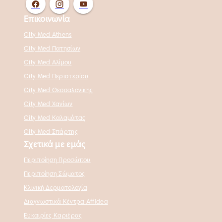
Επικοινωνία
City Med Athens
City Med Πατησίων
City Med Αλίμου
City Med Περιστερίου
City Med Θεσσαλονίκης
City Med Χανίων
City Med Καλαμάτας
City Med Σπάρτης
Σχετικά με εμάς
Περιποίηση Προσώπου
Περιποίηση Σώματος
Κλινική Δερματολογία
Διαγνωστικά Κέντρα Affidea
Ευκαιρίες Καριέρας